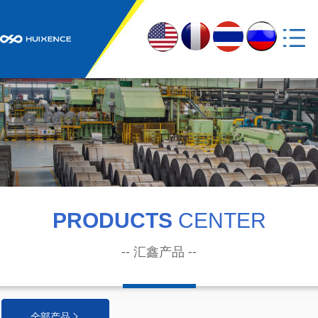
网站首页
走进汇鑫

汇鑫产业

汇鑫产品

新闻资讯
PRODUCTS
CENTER

党建引领

-- 汇鑫产品 --
联系我们

全部产品
