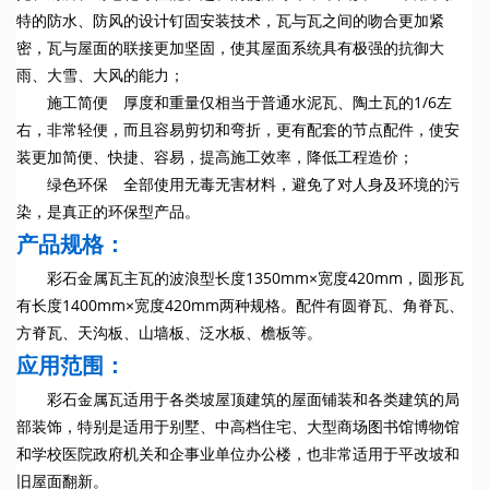
特的防水、防风的设计钉固安装技术，瓦与瓦之间的吻合更加紧
密，瓦与屋面的联接更加坚固，使其屋面系统具有极强的抗御大
雨、大雪、大风的能力；
施工简便 厚度和重量仅相当于普通水泥瓦、陶土瓦的1/6左
右，非常轻便，而且容易剪切和弯折，更有配套的节点配件，使安
装更加简便、快捷、容易，提高施工效率，降低工程造价；
绿色环保 全部使用无毒无害材料，避免了对人身及环境的污
染，是真正的环保型产品。
产品规格：
彩石金属瓦主瓦的波浪型长度1350mm×宽度420mm，圆形瓦
有长度1400mm×宽度420mm两种规格。配件有圆脊瓦、角脊瓦、
方脊瓦、天沟板、山墙板、泛水板、檐板等。
应用范围：
彩石金属瓦适用于各类坡屋顶建筑的屋面铺装和各类建筑的局
部装饰，特别是适用于别墅、中高档住宅、大型商场图书馆博物馆
和学校医院政府机关和企事业单位办公楼，也非常适用于平改坡和
旧屋面翻新。