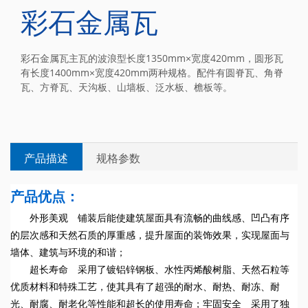
彩石金属瓦
彩石金属瓦主瓦的波浪型长度1350mm×宽度420mm，圆形瓦
有长度1400mm×宽度420mm两种规格。配件有圆脊瓦、角脊
瓦、方脊瓦、天沟板、山墙板、泛水板、檐板等。


产品描述
规格参数
产品优点：
外形美观 铺装后能使建筑屋面具有流畅的曲线感、凹凸有序
的层次感和天然石质的厚重感，提升屋面的装饰效果，实现屋面与
墙体、建筑与环境的和谐；
超长寿命 采用了镀铝锌钢板、水性丙烯酸树脂、天然石粒等
优质材料和特殊工艺，使其具有了超强的耐水、耐热、耐冻、耐
光、耐腐、耐老化等性能和超长的使用寿命；牢固安全 采用了独