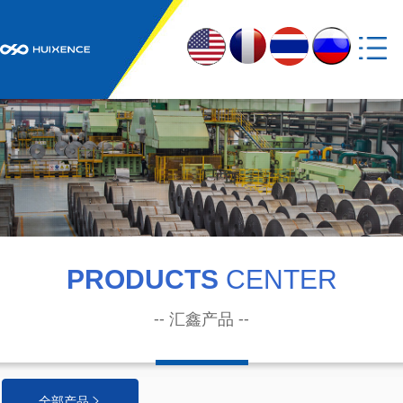
网站首页
走进汇鑫

汇鑫产业

汇鑫产品

新闻资讯
PRODUCTS
CENTER

党建引领

-- 汇鑫产品 --
联系我们

全部产品
